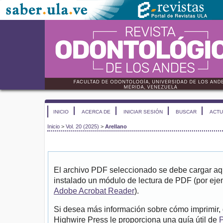
INICIO
ACERCA DE
INICIAR SESIÓN
BUSCAR
ACTU
Inicio
>
Vol. 20 (2025)
>
Arellano
El archivo PDF seleccionado se debe cargar aqu
instalado un módulo de lectura de PDF (por eje
Adobe Acrobat Reader
).
Si desea más información sobre cómo imprimir, 
Highwire Press le proporciona una guía útil de
P