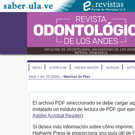
INICIO
ACERCA DE
INICIAR SESIÓN
BUSCAR
ACTU
Inicio
>
Vol. 20 (2025)
>
Martínez de Páez
El archivo PDF seleccionado se debe cargar aqu
instalado un módulo de lectura de PDF (por eje
Adobe Acrobat Reader
).
Si desea más información sobre cómo imprimir, 
Highwire Press le proporciona una guía útil de
P