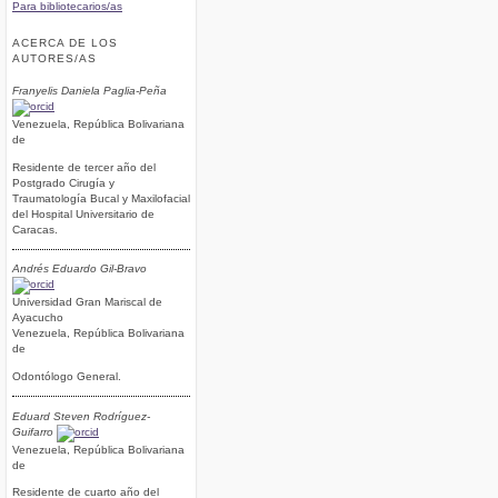
Para bibliotecarios/as
ACERCA DE LOS
AUTORES/AS
Franyelis Daniela Paglia-Peña
Venezuela, República Bolivariana
de
Residente de tercer año del
Postgrado Cirugía y
Traumatología Bucal y Maxilofacial
del Hospital Universitario de
Caracas.
Andrés Eduardo Gil-Bravo
Universidad Gran Mariscal de
Ayacucho
Venezuela, República Bolivariana
de
Odontólogo General.
Eduard Steven Rodríguez-
Guifarro
Venezuela, República Bolivariana
de
Residente de cuarto año del