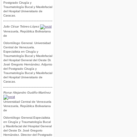
Postgrado Cirugía y
Traumatología Bucal y Maxilofacial
del Hospital Universitario de
Caracas.
Julio César Tebres-López
Venezuela, República Bolivariana
de
Odontólogo General. Universidad
Central de Venezuela.
Especialista en Cirugía y
Traumatología Bucal y Maxilofacial
del Hospital General del Oeste Dr.
José Gregorio Hernández. Adjunto
del Postgrado Cirugía y
Traumatología Bucal y Maxilofacial
del Hospital Universitario de
Caracas.
Ronar Alejandro Gudiño-Martínez
Universidad Central de Venezuela
Venezuela, República Bolivariana
de
Odontólogo General.Especialista
en Cirugía y Traumatología Bucal
y Maxilofacial del Hospital General
del Oeste Dr. José Gregorio
Hernández. Director del Postgrado