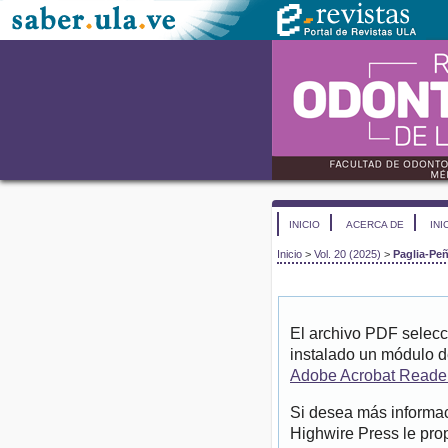
INICIO
ACERCA DE
INI
Inicio
>
Vol. 20 (2025)
>
Paglia-Pe
El archivo PDF selecc
instalado un módulo d
Adobe Acrobat Reade
Si desea más informac
Highwire Press le pro