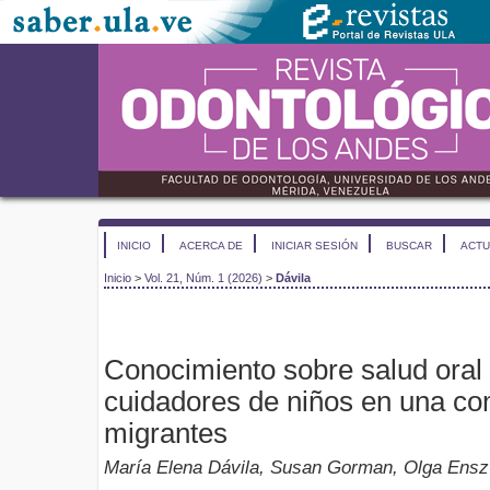
INICIO
ACERCA DE
INICIAR SESIÓN
BUSCAR
ACTU
Inicio
>
Vol. 21, Núm. 1 (2026)
>
Dávila
Conocimiento sobre salud oral 
cuidadores de niños en una co
migrantes
María Elena Dávila, Susan Gorman, Olga Ensz