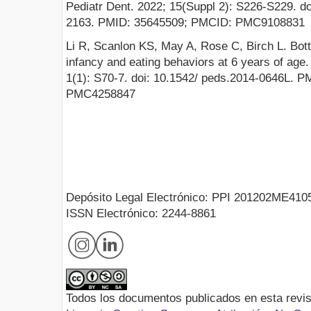
Pediatr Dent. 2022; 15(Suppl 2): S226-S229. do
2163. PMID: 35645509; PMCID: PMC9108831
Li R, Scanlon KS, May A, Rose C, Birch L. Bottl
infancy and eating behaviors at 6 years of age
1(1): S70-7. doi: 10.1542/ peds.2014-0646L. 
PMC4258847
Depósito Legal Electrónico: PPI 201202ME410
ISSN Electrónico: 2244-8861
Todos los documentos publicados en esta revis