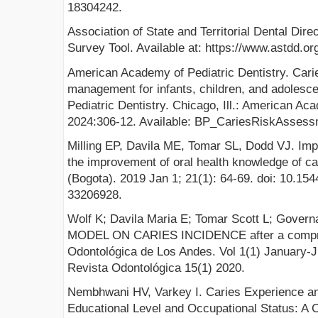
18304242.
Association of State and Territorial Dental Di
Survey Tool. Available at: https://www.astdd.or
American Academy of Pediatric Dentistry. Car
management for infants, children, and adolesc
Pediatric Dentistry. Chicago, Ill.: American Ac
2024:306-12. Available: BP_CariesRiskAssess
Milling EP, Davila ME, Tomar SL, Dodd VJ. Imp
the improvement of oral health knowledge of c
(Bogota). 2019 Jan 1; 21(1): 64-69. doi: 10.1
33206928.
Wolf K; Davila Maria E; Tomar Scott L; Go
MODEL ON CARIES INCIDENCE after a compreh
Odontológica de Los Andes. Vol 1(1) January-Ju
Revista Odontológica 15(1) 2020.
Nembhwani HV, Varkey I. Caries Experience and
Educational Level and Occupational Status: A C