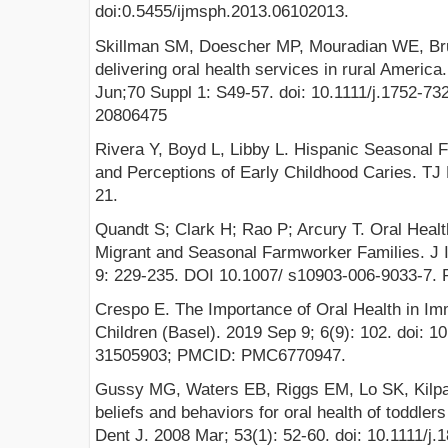
doi:0.5455/ijmsph.2013.06102013.
Skillman SM, Doescher MP, Mouradian WE, Bru
delivering oral health services in rural America
Jun;70 Suppl 1: S49-57. doi: 10.1111/j.1752-7
20806475
Rivera Y, Boyd L, Libby L. Hispanic Seasonal 
and Perceptions of Early Childhood Caries. TJ 
21.
Quandt S; Clark H; Rao P; Arcury T. Oral Health
Migrant and Seasonal Farmworker Families. J I
9: 229-235. DOI 10.1007/ s10903-006-9033-7.
Crespo E. The Importance of Oral Health in Im
Children (Basel). 2019 Sep 9; 6(9): 102. doi: 
31505903; PMCID: PMC6770947.
Gussy MG, Waters EB, Riggs EM, Lo SK, Kilpa
beliefs and behaviors for oral health of toddlers 
Dent J. 2008 Mar; 53(1): 52-60. doi: 10.1111/j