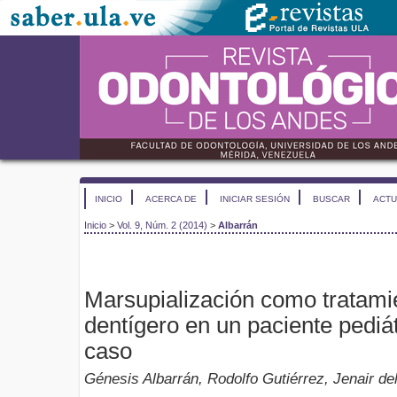
INICIO
ACERCA DE
INICIAR SESIÓN
BUSCAR
ACTU
Inicio
>
Vol. 9, Núm. 2 (2014)
>
Albarrán
Marsupialización como tratami
dentígero en un paciente pediá
caso
Génesis Albarrán, Rodolfo Gutiérrez, Jenair de