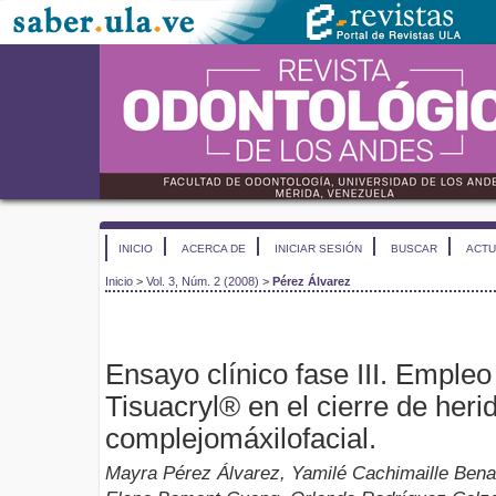
INICIO
ACERCA DE
INICIAR SESIÓN
BUSCAR
ACTU
Inicio
>
Vol. 3, Núm. 2 (2008)
>
Pérez Álvarez
Ensayo clínico fase III. Empleo
Tisuacryl® en el cierre de heri
complejomáxilofacial.
Mayra Pérez Álvarez, Yamilé Cachimaille Bena