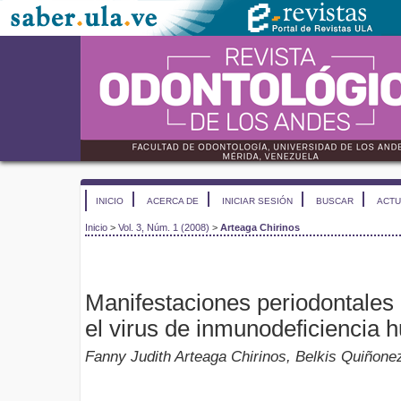
INICIO
ACERCA DE
INICIAR SESIÓN
BUSCAR
ACTU
Inicio
>
Vol. 3, Núm. 1 (2008)
>
Arteaga Chirinos
Manifestaciones periodontales 
el virus de inmunodeficiencia 
Fanny Judith Arteaga Chirinos, Belkis Quiñone