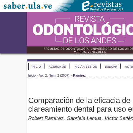
INICIO
ACERCA DE
INICIAR SESIÓN
BUSCAR
ACTU
Inicio
>
Vol. 2, Núm. 2 (2007)
>
Ramírez
Comparación de la eficacia de
clareamiento dental para uso 
Robert Ramírez, Gabriela Lemus, Víctor Setién