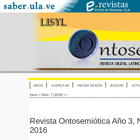
INICIO
ACERCA DE
INICIAR SESIÓN
BUSCAR
ACTU
Inicio
>
Núm. 7 (2016)
>
-
Revista Ontosemiótica Año 3, N
2016
- -