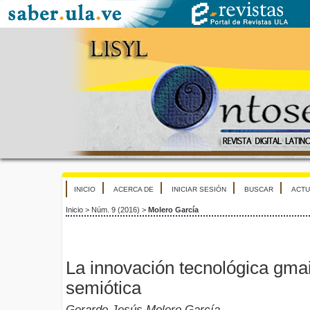
INICIO
ACERCA DE
INICIAR SESIÓN
BUSCAR
ACTU
Inicio
>
Núm. 9 (2016)
>
Molero García
La innovación tecnológica gmai
semiótica
Gerardo Jesús Molero García