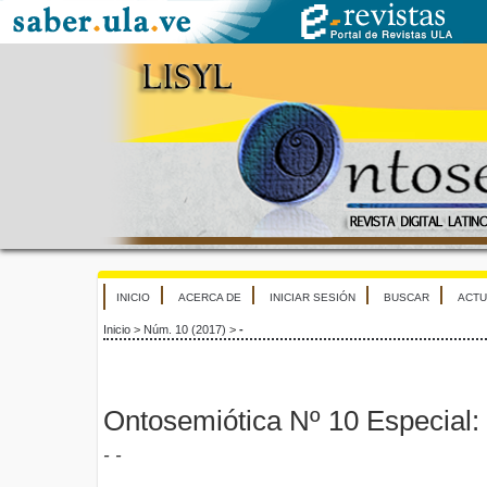
INICIO
ACERCA DE
INICIAR SESIÓN
BUSCAR
ACTU
Inicio
>
Núm. 10 (2017)
>
-
Ontosemiótica Nº 10 Especial:
- -