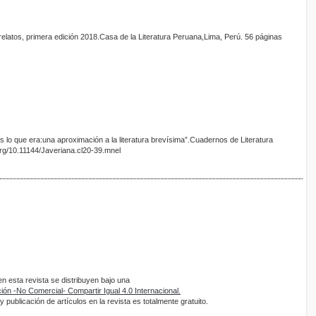
rrelatos, primera edición 2018.Casa de la Literatura Peruana,Lima, Perú. 56 páginas
 es lo que era:una aproximación a la literatura brevísima”.Cuadernos de Literatura
org/10.11144/Javeriana.cl20-39.mnel
 esta revista se distribuyen bajo una
ón -No Comercial- Compartir Igual 4.0 Internacional.
 publicación de artículos en la revista es totalmente gratuito.