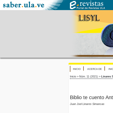
INICIO
ACERCA DE
INI
Inicio
>
Núm. 11 (2021)
>
Linares 
Biblio te cuento An
Juan Joel Linares Simancas