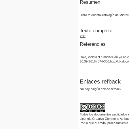
Resumen
Biblio te cuento Antología de Micro
Texto completo:
PDF
Referencias
Rojo, Violeta.“La minificción ya no
20.39(2016):374-386.http://dx.doi.
Enlaces refback
No hay ningún enlace refback.
Todos los documentos publicados en
Licencia Creative Commons Atribuci
Por lo que el envío, procesamiento y