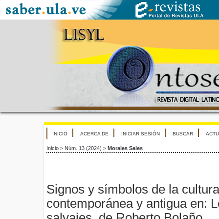
INICIO
ACERCA DE
INICIAR SESIÓN
BUSCAR
ACTU
Inicio
>
Núm. 13 (2024)
>
Morales Sales
Signos y símbolos de la cultur
contemporánea y antigua en: L
salvajes, de Roberto Bolaño