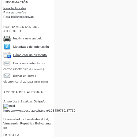
INFORMACIÓN
Para lectores/as
Para autores/as
Para bibliotecarios/as
HERRAMIENTAS DEL
ARTÍCULO
Imprima este artículo
Metadatos de indexación
Cómo citar un elemento
Envíe este artículo por
correo electrónico
(Inicie sesión)
Enviar un correo
electrónico al autor/a
(Inicie sesión)
ACERCA DEL AUTOR/A
Arturo José Bastidas Delgado
https://www.saber.ula.ve/handle/123456789/37730
Universidad de Los Andes (ULA)
Venezuela, República Bolivariana
de
LISYL-ULA