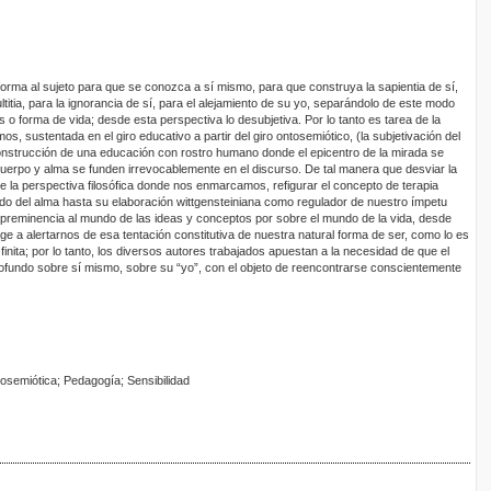
orma al sujeto para que se conozca a sí mismo, para que construya la sapientia de sí,
tultitia, para la ignorancia de sí, para el alejamiento de su yo, separándolo de este modo
 o forma de vida; desde esta perspectiva lo desubjetiva. Por lo tanto es tarea de la
, sustentada en el giro educativo a partir del giro ontosemiótico, (la subjetivación del
onstrucción de una educación con rostro humano donde el epicentro de la mirada se
 cuerpo y alma se funden irrevocablemente en el discurso. De tal manera que desviar la
e la perspectiva filosófica donde nos enmarcamos, refigurar el concepto de terapia
do del alma hasta su elaboración wittgensteiniana como regulador de nuestro ímpetu
le preminencia al mundo de las ideas y conceptos por sobre el mundo de la vida, desde
rige a alertarnos de esa tentación constitutiva de nuestra natural forma de ser, como lo es
finita; por lo tanto, los diversos autores trabajados apuestan a la necesidad de que el
profundo sobre sí mismo, sobre su “yo”, con el objeto de reencontrarse conscientemente
tosemiótica; Pedagogía; Sensibilidad