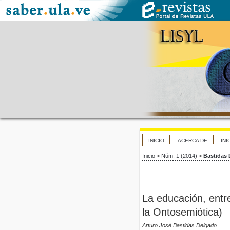
INICIO
ACERCA DE
INI
Inicio
>
Núm. 1 (2014)
>
Bastidas
La educación, entre
la Ontosemiótica)
Arturo José Bastidas Delgado