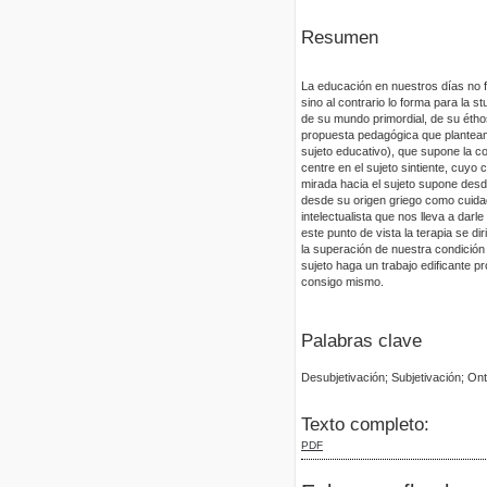
Resumen
La educación en nuestros días no f
sino al contrario lo forma para la s
de su mundo primordial, de su éthos
propuesta pedagógica que planteamos
sujeto educativo), que supone la c
centre en el sujeto sintiente, cuyo
mirada hacia el sujeto supone desd
desde su origen griego como cuida
intelectualista que nos lleva a dar
este punto de vista la terapia se di
la superación de nuestra condición 
sujeto haga un trabajo edificante 
consigo mismo.
Palabras clave
Desubjetivación; Subjetivación; On
Texto completo:
PDF