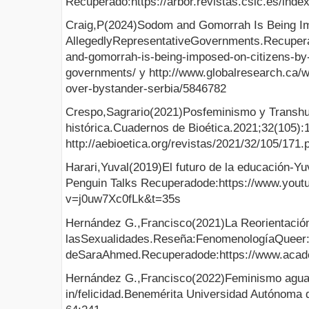
Recuperado:https://arbor.revistas.csic.es/index
Craig,P(2024)Sodom and Gomorrah Is Being Im
AllegedlyRepresentativeGovernments.Recupera
and-gomorrah-is-being-imposed-on-citizens-by-
governments/ y http://www.globalresearch.ca/w
over-bystander-serbia/5846782
Crespo,Sagrario(2021)Posfeminismo y Transh
histórica.Cuadernos de Bioética.2021;32(105)
http://aebioetica.org/revistas/2021/32/105/171.
Harari,Yuval(2019)El futuro de la educación-Y
Penguin Talks Recuperadode:https://www.you
v=j0uw7Xc0fLk&t=35s
Hernández G.,Francisco(2021)La Reorientación
lasSexualidades.Reseña:FenomenologíaQueer:O
deSaraAhmed.Recuperadode:https://www.aca
Hernández G.,Francisco(2022)Feminismo aguaf
in/felicidad.Benemérita Universidad Autónoma