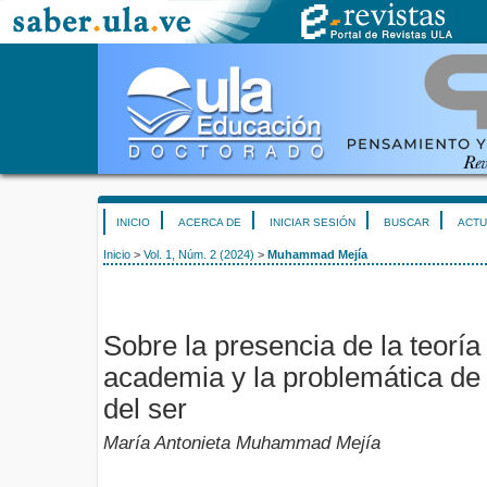
INICIO
ACERCA DE
INICIAR SESIÓN
BUSCAR
ACTU
Inicio
>
Vol. 1, Núm. 2 (2024)
>
Muhammad Mejía
Sobre la presencia de la teoría
academia y la problemática de 
del ser
María Antonieta Muhammad Mejía