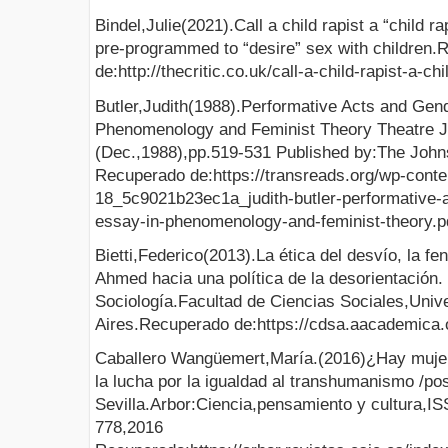
Bindel,Julie(2021).Call a child rapist a “child ra
pre-programmed to “desire” sex with children
de:http://thecritic.co.uk/call-a-child-rapist-a-chi
Butler,Judith(1988).Performative Acts and Gen
Phenomenology and Feminist Theory Theatre Jo
(Dec.,1988),pp.519-531 Published by:The John
Recuperado de:https://transreads.org/wp-conte
18_5c9021b23ec1a_judith-butler-performative-a
essay-in-phenomenology-and-feminist-theory.p
Bietti,Federico(2013).La ética del desvío, la 
Ahmed hacia una política de la desorientación
Sociología.Facultad de Ciencias Sociales,Uni
Aires.Recuperado de:https://cdsa.aacademica.
Caballero Wangüemert,María.(2016)¿Hay muje
la lucha por la igualdad al transhumanismo /p
Sevilla.Arbor:Ciencia,pensamiento y cultura,I
778,2016