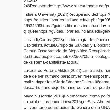
64:241-
246Recuperado:http://www.researchgate.net/p
Indiana University(2024)Recuperado de:https://
https://guides.libraries.indiana.edu/c.php?g=
26534699https://guides.libraries.indiana.edu/s
q=queerhttps://guides.libraries.indiana.edu/gen
Llarandi,Carlos.(2023).La ideología de género 
Capitalista actual.Grupo de Sanidad y Biopolíti
Común.Observatorio de Biopolítica.Recuperad
de:https://biopolitica.net/2023/03/08/la-ideolo
del-sistema-capitalista-actual/
Lukács de Péreny,Miklós(2024).«El transhuma
deje de ser humano paraconvertirseenunposth
realizadaporJoséMaríaSánchezGalera.06demar
desea-humano-deje-humano-convertirse-post
Mancini,Fiorella(2016)Lo emocional como polític
cultural de las emociones(2015),deSara Ahme
Universitario de Estudios de Género de la UN