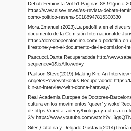
DebateFeminista.Vol.51.Páginas 88-91(junio 2
https://www.elsevier.es/es-revista-debate-femin
como-politico-resena-S0188947816300330
Mora,Emanuel,(2023).La pedofilia en el discurs
documento de la Comisión Internacionalde Juri
https://derechopenalonline.com/la-pedofilia-en-
firestone-y-en-el-documento-de-la-comision-inte
Pascucci,Dante.Recuperadode:http://www.sab
sequence=1&isAllowed=y
Paulson,Steve(2019).Making Kin: An Interview
AngelesReviewofBooks.Recuperadode:https://la
kin-an-interview-with-donna-haraway/
Real Academia Europea de Doctores-Barcelon
cultura en los movimientos ‘queer’ y‘woke’Rec
de:https://raed.academy/biologia-y-cultura-en
2/y https://www.youtube.com/watch?v=8gsQT
Siles,Catalina y Delgado,Gustavo(2014)Teorí