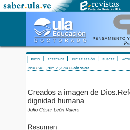
INICIO
ACERCA DE
INICIAR SESIÓN
BUSCAR
ACTU
Inicio
>
Vol. 1, Núm. 2 (2024)
>
León Valero
Creados a imagen de Dios.Refe
dignidad humana
Julio César León Valero
Resumen