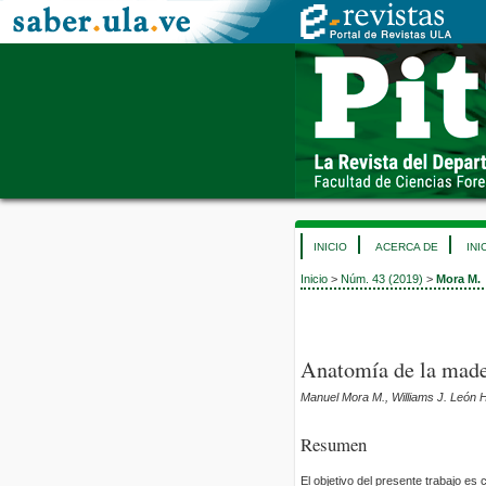
INICIO
ACERCA DE
INI
Inicio
>
Núm. 43 (2019)
>
Mora M.
Anatomía de la made
Manuel Mora M., Williams J. León
Resumen
El objetivo del presente trabajo es