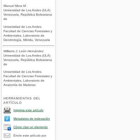
Manuel Mora M.
Universidad de Los Andes (ULA)
Venezuela, República Bolivariana
de
Universidad de Los Andes.
Facultad de Ciencias Forestales y
Ambientales. Laboratorio de
Dendrología. Mérida, Venezuela
Williams J. León Hernández
Universidad de Los Andes (ULA)
Venezuela, República Bolivariana
de
Universidad de Los Andes.
Facultad de Ciencias Forestales y
Ambientales. Laboratorio de
Anatomía de Maderas
HERRAMIENTAS DEL
ARTÍCULO
Imprima este artículo
Metadatos de indexación
Cómo citar un elemento
Envíe este artículo por