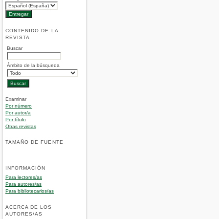
CONTENIDO DE LA
REVISTA
Buscar
Ámbito de la búsqueda
Examinar
Por número
Por autor/a
Por título
Otras revistas
TAMAÑO DE FUENTE
INFORMACIÓN
Para lectores/as
Para autores/as
Para bibliotecarios/as
ACERCA DE LOS
AUTORES/AS