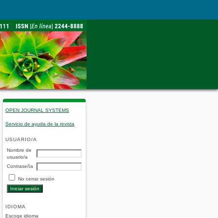
OPEN JOURNAL SYSTEMS
Servicio de ayuda de la revista
USUARIO/A
Nombre de
usuario/a
Contraseña
No cerrar sesión
IDIOMA
Escoge idioma