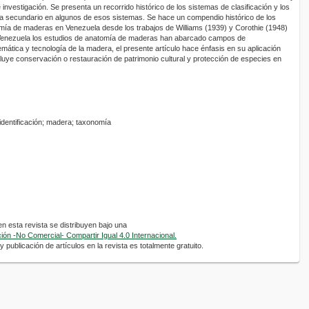
 investigación. Se presenta un recorrido histórico de los sistemas de clasificación y los
ma secundario en algunos de esos sistemas. Se hace un compendio histórico de los
omía de maderas en Venezuela desde los trabajos de Williams (1939) y Corothie (1948)
 Venezuela los estudios de anatomía de maderas han abarcado campos de
mática y tecnología de la madera, el presente artículo hace énfasis en su aplicación
cluye conservación o restauración de patrimonio cultural y protección de especies en
 identificación; madera; taxonomía
 esta revista se distribuyen bajo una
ón -No Comercial- Compartir Igual 4.0 Internacional.
 publicación de artículos en la revista es totalmente gratuito.