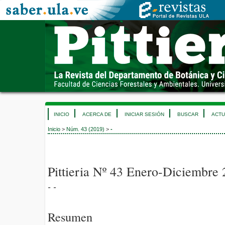
INICIO
ACERCA DE
INICIAR SESIÓN
BUSCAR
ACTU
Inicio
>
Núm. 43 (2019)
>
-
Pittieria Nº 43 Enero-Diciembre
- -
Resumen