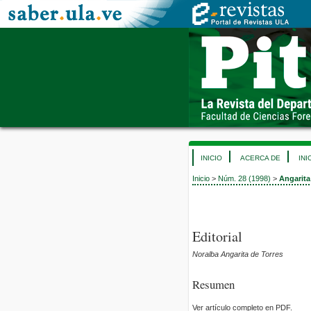
INICIO
ACERCA DE
INI
Inicio
>
Núm. 28 (1998)
>
Angarita
Editorial
Noralba Angarita de Torres
Resumen
Ver artículo completo en PDF.