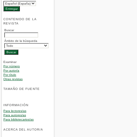
CONTENIDO DE LA
REVISTA
Buscar
Ámbito de la búsqueda
Examinar
Por número
Por autor/a
Por título
Otras revistas
TAMAÑO DE FUENTE
INFORMACIÓN
Para lectores/as
Para autores/as
Para bibliotecarios/as
ACERCA DEL AUTOR/A