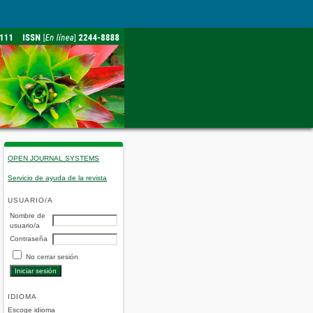
OPEN JOURNAL SYSTEMS
Servicio de ayuda de la revista
USUARIO/A
Nombre de
usuario/a
Contraseña
No cerrar sesión
IDIOMA
Escoge idioma