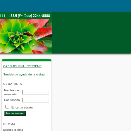
OPEN JOURNAL SYSTEMS
Servicio de ayuda de la revista
USUARIO/A
Nombre de
usuario/a
Contraseña
No cerrar sesión
IDIOMA
Escoge idioma