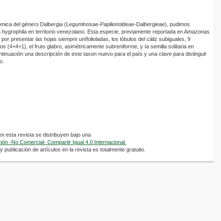
nómica del género Dalbergia (Legumlnosae-Papilionoldeae-Dalbergieae), pudimos
a hygrophila en territorio venezolano. Esta especie, previamente reportada en Amazonas
 por presentar las hojas siempre unífolioladas, los lóbulos del cáliz subiguales, 9
os (4+4+1), el fruto glabro, asimétricamente subreniforme, y Ia semilla solitaria en
tinuación una descripción de este taxon nuevo para el país y una clave para distinguir
o.
 esta revista se distribuyen bajo una
ón -No Comercial- Compartir Igual 4.0 Internacional.
 publicación de artículos en la revista es totalmente gratuito.