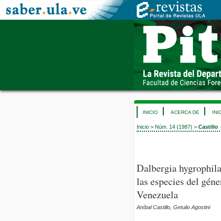
INICIO
ACERCA DE
INI
Inicio
>
Núm. 14 (1987)
>
Castillo
Dalbergia hygrophila
las especies del gén
Venezuela
Aníbal Castillo, Getulio Agostini