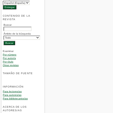
CONTENIDO DE LA
REVISTA
Buscar
Ámbito de la búsqueda
Examinar
Por número
Por autor/a
Por título
Otras revistas
TAMAÑO DE FUENTE
INFORMACIÓN
Para lectores/as
Para autores/as
Para bibliotecarios/as
ACERCA DE LOS
AUTORES/AS