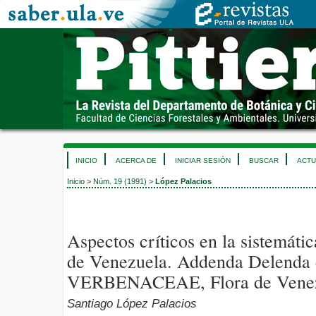
INICIO
ACERCA DE
INICIAR SESIÓN
BUSCAR
ACTU
Inicio
>
Núm. 19 (1991)
>
López Palacios
Aspectos críticos en la sistemáti
de Venezuela. Addenda Delenda 
VERBENACEAE, Flora de Venezu
Santiago López Palacios