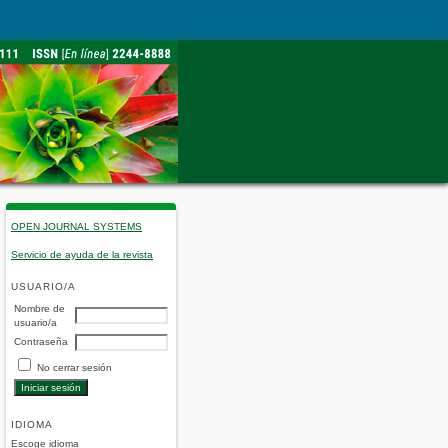
OPEN JOURNAL SYSTEMS
Servicio de ayuda de la revista
USUARIO/A
Nombre de
usuario/a
Contraseña
No cerrar sesión
IDIOMA
Escoge idioma