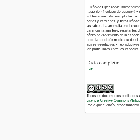
El leño de Piper nobile independie
hasta de 44 células de espesor) y 
subterráneas. Por ejemplo, las raí
cortos y estrechos, y fibras leños
las raíces. La anomalía en el creci
parénquima amilífero, resultantes d
hábito de crecimiento de la especie 
entre la condición multicaule del si
ápices vegetativos y reproductivos, 
tan particulares entre las especies 
Texto completo:
PDF
Todos los documentos publicados en
Licencia Creative Commons Atribuci
Por lo que el envío, procesamiento y