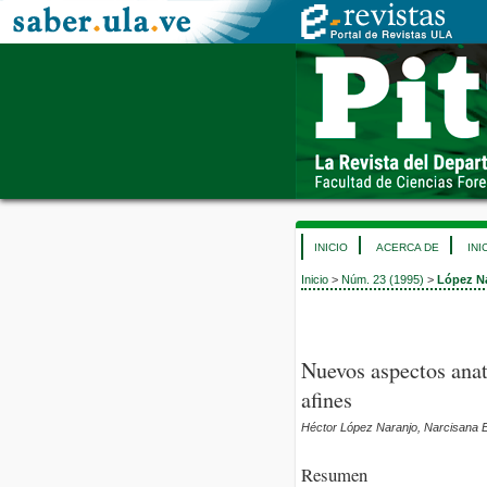
INICIO
ACERCA DE
INI
Inicio
>
Núm. 23 (1995)
>
López N
Nuevos aspectos anat
afines
Héctor López Naranjo, Narcisana E
Resumen