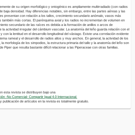
ntemente de su origen morfológico y ontogénico es ampliamente multirradiado (con radios
de baja densidad. Hay diferencias notables, sin embargo, entre las partes aéreas y las
ces presentan con relación a los tallos, crecimiento secundario anómalo, vasos más
as también más cortas. El parénquima axial y los radios no incrementan de volumen en
miento secundario de las raíces es debida a la formación de anillos o arcos de
e la actividad irregular del cámbium vascular. La anatomía del leño guarda relación con el
y con la lentitud en el desarrollo longitudinal del vástago. Existe una correlación evidente
stema rameal y el desarrollo de radios altos y muy anchos. En general, la actividad de los
la morfología de los simpodios, la estructura primaria del tallo y la anatomía del leño son
de Piper que resulta bastante difícil relacionar a las Piperaceae con otras familias.
 esta revista se distribuyen bajo una
ón -No Comercial- Compartir Igual 4.0 Internacional.
 publicación de artículos en la revista es totalmente gratuito.