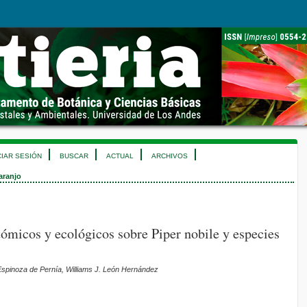
CIAR SESIÓN
BUSCAR
ACTUAL
ARCHIVOS
aranjo
ómicos y ecológicos sobre Piper nobile y especies
spinoza de Pernía, Williams J. León Hernández