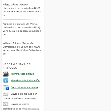
Héctor López Naranjo
Universidad de Los Andes (ULA)
Venezuela, República Bolivariana
de
Narcisana Espinoza de Pernía
Universidad de Los Andes (ULA)
Venezuela, República Bolivariana
de
Williams J. León Hernández
Universidad de Los Andes (ULA)
Venezuela, República Bolivariana
de
HERRAMIENTAS DEL
ARTÍCULO
Imprima este artículo
Metadatos de indexación
Cómo citar un elemento
Envíe este artículo por
correo electrónico
(Inicie sesión)
Enviar un correo
electrónico al autor/a
(Inicie sesión)