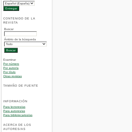
CONTENIDO DE LA
REVISTA
Buscar
Ámbito de la búsqueda
Examinar
Por número
Por autor/a
Por título
Otras revistas
TAMAÑO DE FUENTE
INFORMACIÓN
Para lectores/as
Para autores/as
Para bibliotecarios/as
ACERCA DE LOS
AUTORES/AS