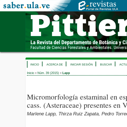
INICIO
ACERCA DE
INICIAR SESIÓN
BUSCAR
ACTU
Inicio
>
Núm. 39 (2015)
>
Lapp
Micromorfología estaminal en esp
cass. (Asteraceae) presentes en 
Marlene Lapp, Thirza Ruiz Zapata, Pedro Torrec