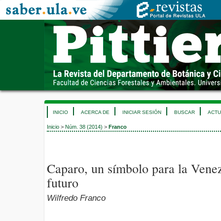
INICIO
ACERCA DE
INICIAR SESIÓN
BUSCAR
ACTU
Inicio
>
Núm. 38 (2014)
>
Franco
Caparo, un símbolo para la Venez
futuro
Wilfredo Franco