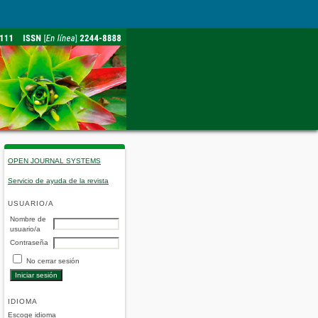
OPEN JOURNAL SYSTEMS
Servicio de ayuda de la revista
USUARIO/A
Nombre de
usuario/a
Contraseña
No cerrar sesión
IDIOMA
Escoge idioma