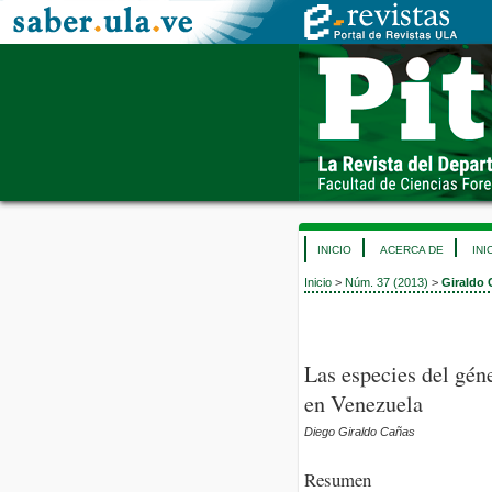
INICIO
ACERCA DE
INI
Inicio
>
Núm. 37 (2013)
>
Giraldo
Las especies del gén
en Venezuela
Diego Giraldo Cañas
Resumen