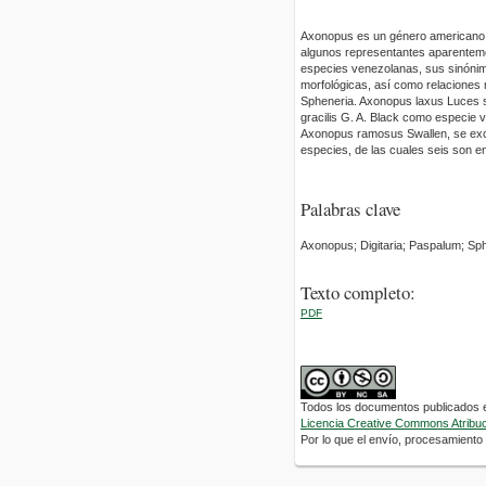
Axonopus es un género americano c
algunos representantes aparentemen
especies venezolanas, sus sinónimo
morfológicas, así como relaciones 
Spheneria. Axonopus laxus Luces s
gracilis G. A. Black como especie
Axonopus ramosus Swallen, se excl
especies, de las cuales seis son 
Palabras clave
Axonopus; Digitaria; Paspalum; Sph
Texto completo:
PDF
Todos los documentos publicados en
Licencia Creative Commons Atribuci
Por lo que el envío, procesamiento y