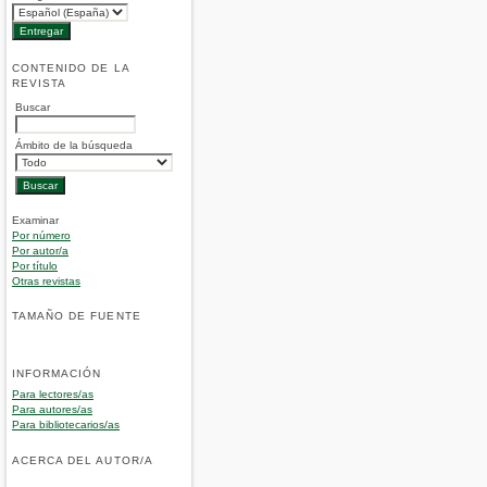
CONTENIDO DE LA
REVISTA
Buscar
Ámbito de la búsqueda
Examinar
Por número
Por autor/a
Por título
Otras revistas
TAMAÑO DE FUENTE
INFORMACIÓN
Para lectores/as
Para autores/as
Para bibliotecarios/as
ACERCA DEL AUTOR/A