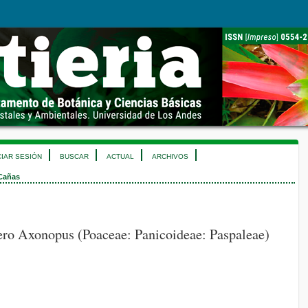
CIAR SESIÓN
BUSCAR
ACTUAL
ARCHIVOS
 Cañas
ero Axonopus (Poaceae: Panicoideae: Paspaleae)