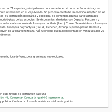
on ca. 71 especies, principalmente concentradas en el norte de Sudamérica, con
te introducidos en el Viejo Mundo. Se presenta el estudio taxonómico sinóptico de las
s, su distribución geográfica y ecológica, se comentan algunas particularidades
morfológicas de las especies. Se discuten las afinidades con Digitaria, Paspalum y
e reduce a la sinonimia de Axonopus capillaris (Lam.) Chase. Se restablece a Axonopus
 válida. Axonopus polydactylus (Steud.) Dedecca, Axonopus pubivaginatus Henrard y
uyen de la flora venezolana. Así, Axonopus queda representado en Venezuela por 29
endémicas.
eneria; flora de Venezuela; gramíneas neotropicales.
 esta revista se distribuyen bajo una
ón -No Comercial- Compartir Igual 4.0 Internacional.
 publicación de artículos en la revista es totalmente gratuito.