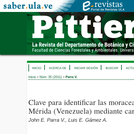
INICIO
ACERCA DE
INICIAR SESIÓN
BUSCAR
ACTU
Inicio
>
Núm. 35 (2011)
>
Parra V.
Clave para identificar las morace
Mérida (Venezuela) mediante car
John E. Parra V., Luis E. Gámez A.