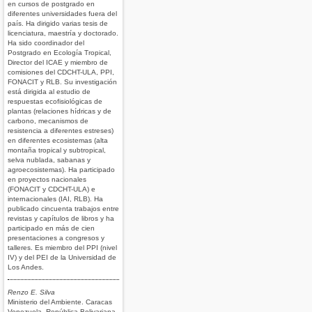
en cursos de postgrado en
diferentes universidades fuera del
país. Ha dirigido varias tesis de
licenciatura, maestría y doctorado.
Ha sido coordinador del
Postgrado en Ecología Tropical,
Director del ICAE y miembro de
comisiones del CDCHT-ULA, PPI,
FONACIT y RLB. Su investigación
está dirigida al estudio de
respuestas ecofisiológicas de
plantas (relaciones hídricas y de
carbono, mecanismos de
resistencia a diferentes estreses)
en diferentes ecosistemas (alta
montaña tropical y subtropical,
selva nublada, sabanas y
agroecosistemas). Ha participado
en proyectos nacionales
(FONACIT y CDCHT-ULA) e
internacionales (IAI, RLB). Ha
publicado cincuenta trabajos entre
revistas y capítulos de libros y ha
participado en más de cien
presentaciones a congresos y
talleres. Es miembro del PPI (nivel
IV) y del PEI de la Universidad de
Los Andes.
Renzo E. Silva
Ministerio del Ambiente. Caracas
Venezuela, República Bolivariana