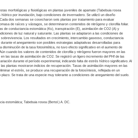
estas morfológicas y fisiológicas en plantas juveniles de apamate (Tabebuia rosea
s hídrico por inundación, bajo condiciones de invernadero. Se utilizó un diseño
. Cada dos semanas se cosecharon seis plantas por tratamiento para evaluar
iomasa de raíces y vástagos, se determinaron contenidos de nitrógeno y clorofila foliar.
sas de conductancia estomática (Ks), transpiración (E), asimilación de CO2 (A) y
ondiciones de luz natural y saturante. Las plantas se adaptaron a las condiciones de
sobrevivencia. Los resultados en crecimiento, intercambio gaseoso, conductancia
durante el anegamiento son posibles estrategias adaptativas desarrolladas para
 disminución de la tasa fotosintética, no tuvo efecto significativo en el aumento de
Aún cuando los valores de contenidos de clorofila y nitrógeno fueron mayores en las
on en las tasas de asimilación de CO2. Se registró un ligero incremento del PHf de las
iación durante el período experimental, indicando falta de estrés hídrico significativo. Al
n las plantas mostraron indicios de recuperación. Tasas de asimilación mayores en las
liminar el estrés, se produce una recuperación de la fotosíntesis, reflejada en un
o plazo. Se trata de una especie muy tolerante a condiciones de anegamiento del suelo.
cia estomática; Tabebuia rosea (Bertol.) A. DC.