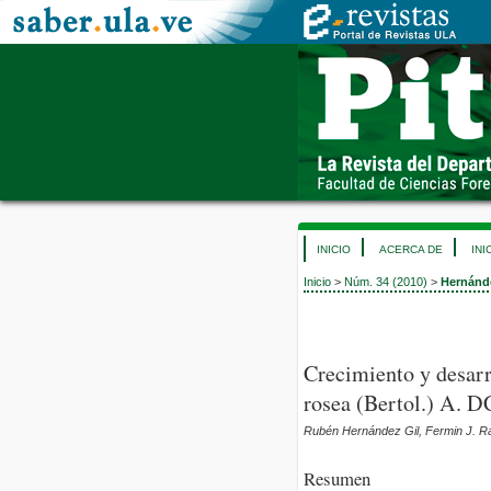
INICIO
ACERCA DE
INI
Inicio
>
Núm. 34 (2010)
>
Hernánd
Crecimiento y desarr
rosea (Bertol.) A. D
Rubén Hernández Gil, Fermin J. Ra
Resumen