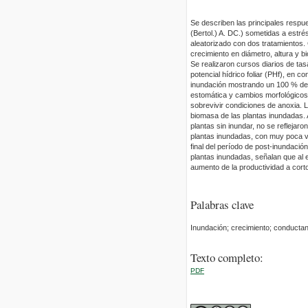
Se describen las principales respu
(Bertol.) A. DC.) sometidas a estré
aleatorizado con dos tratamientos
crecimiento en diámetro, altura y b
Se realizaron cursos diarios de ta
potencial hídrico foliar (PHf), en c
inundación mostrando un 100 % de 
estomática y cambios morfológicos 
sobrevivir condiciones de anoxia. La
biomasa de las plantas inundadas. 
plantas sin inundar, no se reflejar
plantas inundadas, con muy poca var
final del período de post-inundació
plantas inundadas, señalan que al e
aumento de la productividad a cort
Palabras clave
Inundación; crecimiento; conductan
Texto completo:
PDF