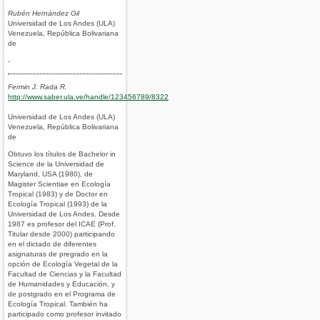
Rubén Hernández Gil
Universidad de Los Andes (ULA)
Venezuela, República Bolivariana
de
-
Fermin J. Rada R.
http://www.saber.ula.ve/handle/123456789/8322
Universidad de Los Andes (ULA)
Venezuela, República Bolivariana
de
Obtuvo los títulos de Bachelor in
Science de la Universidad de
Maryland, USA (1980), de
Magister Scientiae en Ecología
Tropical (1983) y de Doctor en
Ecología Tropical (1993) de la
Universidad de Los Andes. Desde
1987 es profesor del ICAE (Prof.
Titular desde 2000) participando
en el dictado de diferentes
asignaturas de pregrado en la
opción de Ecología Vegetal de la
Facultad de Ciencias y la Facultad
de Humanidades y Educación, y
de postgrado en el Programa de
Ecología Tropical. También ha
participado como profesor invitado