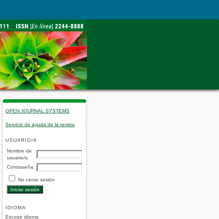
OPEN JOURNAL SYSTEMS
Servicio de ayuda de la revista
USUARIO/A
Nombre de
usuario/a
Contraseña
No cerrar sesión
IDIOMA
Escoge idioma