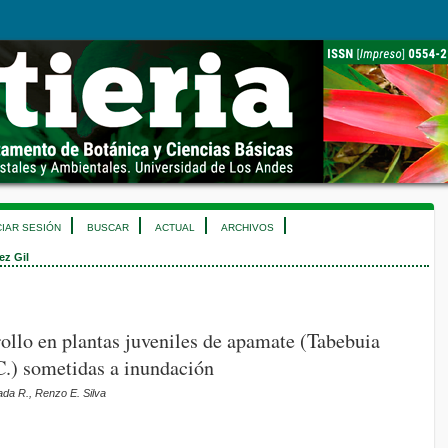
CIAR SESIÓN
BUSCAR
ACTUAL
ARCHIVOS
ez Gil
ollo en plantas juveniles de apamate (Tabebuia
C.) sometidas a inundación
da R., Renzo E. Silva