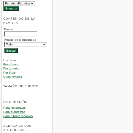
CONTENIDO DE LA
REVISTA
Buscar
Ámbito de la búsqueda
Examinar
Por número
Por autor/a
Por título
Otras revistas
TAMAÑO DE FUENTE
INFORMACIÓN
Para lectores/as
Para autores/as
Para bibliotecarios/as
ACERCA DE LOS
AUTORES/AS