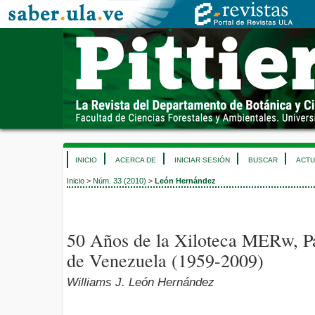
INICIO
ACERCA DE
INICIAR SESIÓN
BUSCAR
ACTU
Inicio
>
Núm. 33 (2010)
>
León Hernández
50 Años de la Xiloteca MERw, Pa
de Venezuela (1959-2009)
Williams J. León Hernández