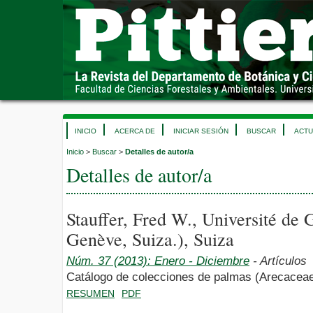
INICIO
ACERCA DE
INICIAR SESIÓN
BUSCAR
ACTU
Inicio
>
Buscar
>
Detalles de autor/a
Detalles de autor/a
Stauffer, Fred W., Université de
Genève, Suiza.), Suiza
Núm. 37 (2013): Enero - Diciembre
- Artículos
Catálogo de colecciones de palmas (Arecaceae)
RESUMEN
PDF