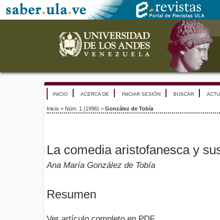
INICIO
ACERCA DE
INICIAR SESIÓN
BUSCAR
ACTU
Inicio
>
Núm. 1 (1996)
>
González de Tobía
La comedia aristofanesca y su
Ana María González de Tobía
Resumen
Ver artículo completo en PDF