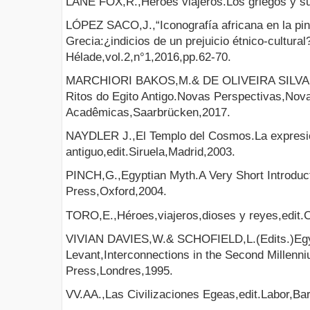
LANE FOX,R.,Héroes viajeros.Los griegos y sus
LÓPEZ SACO,J.,“Iconografía africana en la pint
Grecia:¿indicios de un prejuicio étnico-cultural
Hélade,vol.2,n°1,2016,pp.62-70.
MARCHIORI BAKOS,M.& DE OLIVEIRA SILVA,M.
Ritos do Egito Antigo.Novas Perspectivas,Nov
Acadêmicas,Saarbrücken,2017.
NAYDLER J.,El Templo del Cosmos.La expresión
antiguo,edit.Siruela,Madrid,2003.
PINCH,G.,Egyptian Myth.A Very Short Introduct
Press,Oxford,2004.
TORO,E.,Héroes,viajeros,dioses y reyes,edit.
VIVIAN DAVIES,W.& SCHOFIELD,L.(Edits.)Egy
Levant,Interconnections in the Second Millenn
Press,Londres,1995.
VV.AA.,Las Civilizaciones Egeas,edit.Labor,Ba