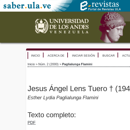
INICIO
ACERCA DE
INICIAR SESIÓN
BUSCAR
ACTU
Inicio
>
Núm. 2 (2000)
>
Paglialunga Flamini
Jesus Ángel Lens Tuero † (19
Esther Lydia Paglialunga Flamini
Texto completo:
PDF