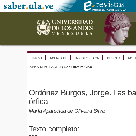
INICIO
ACERCA DE
INICIAR SESIÓN
BUSCAR
ACTU
Inicio
>
Núm. 12 (2011)
>
de Oliveira Silva
Ordóñez Burgos, Jorge. Las ba
órfica.
María Aparecida de Oliveira Silva
Texto completo: