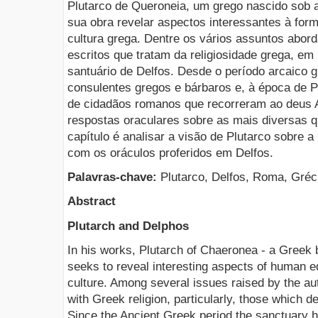
Plutarco de Queroneia, um grego nascido sob
sua obra revelar aspectos interessantes à fo
cultura grega. Dentre os vários assuntos abor
escritos que tratam da religiosidade grega, em
santuário de Delfos. Desde o período arcaico g
consulentes gregos e bárbaros e, à época de P
de cidadãos romanos que recorreram ao deus 
respostas oraculares sobre as mais diversas q
capítulo é analisar a visão de Plutarco sobre 
com os oráculos proferidos em Delfos.
Palavras-chave:
Plutarco, Delfos, Roma, Gréc
Abstract
Plutarch and Delphos
In his works, Plutarch of Chaeronea - a Greek
seeks to reveal interesting aspects of human e
culture. Among several issues raised by the aut
with Greek religion, particularly, those which d
Since the Ancient Greek period the sanctuary 