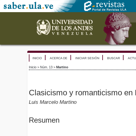
INICIO
ACERCA DE
INICIAR SESIÓN
BUSCAR
ACTU
Inicio
>
Núm. 13
>
Martino
Clasicismo y romanticismo en E
Luis Marcelo Martino
Resumen