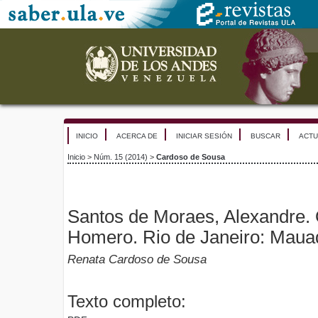
INICIO
ACERCA DE
INICIAR SESIÓN
BUSCAR
ACTU
Inicio
>
Núm. 15 (2014)
>
Cardoso de Sousa
Santos de Moraes, Alexandre. 
Homero. Rio de Janeiro: Maua
Renata Cardoso de Sousa
Texto completo: