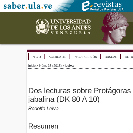
INICIO
ACERCA DE
INICIAR SESIÓN
BUSCAR
ACTU
Inicio
>
Núm. 16 (2015)
>
Leiva
Dos lecturas sobre Protágoras y
jabalina (DK 80 A 10)
Rodolfo Leiva
Resumen