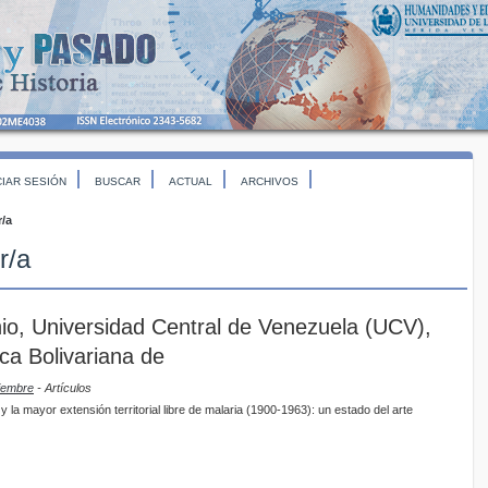
CIAR SESIÓN
BUSCAR
ACTUAL
ARCHIVOS
r/a
r/a
nio, Universidad Central de Venezuela (UCV),
ca Bolivariana de
ciembre
- Artículos
 la mayor extensión territorial libre de malaria (1900-1963): un estado del arte