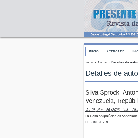
INICIO
ACERCA DE
INI
Inicio
>
Buscar
>
Detalles de auto
Detalles de auto
Silva Sprock, Anto
Venezuela, Repúbli
Vol. 28, Núm. 56 (2023): Julio - Di
La lucha antipalúdica en Venezuela y
RESUMEN
PDF