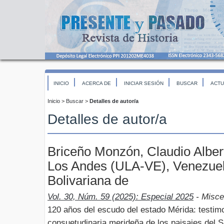
INICIO
ACERCA DE
INICIAR SESIÓN
BUSCAR
ACTU
Inicio
>
Buscar
>
Detalles de autor/a
Detalles de autor/a
Briceño Monzón, Claudio Alber
Los Andes (ULA-VE), Venezuel
Bolivariana de
Vol. 30, Núm. 59 (2025): Especial 2025
- Misce
120 años del escudo del estado Mérida: testim
consuetudinaria merideña de los paisajes del 