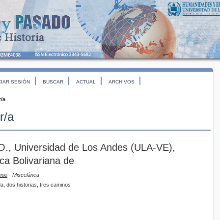
CIAR SESIÓN
BUSCAR
ACTUAL
ARCHIVOS
r/a
r/a
O., Universidad de Los Andes (ULA-VE),
ca Bolivariana de
unio
- Miscelánea
a, dos historias, tres caminos