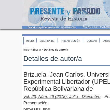
INICIO
ACERCA DE
INICIAR SESIÓN
BUSCAR
ACTU
Inicio
>
Buscar
>
Detalles de autor/a
Detalles de autor/a
Brizuela, Jean Carlos, Univer
Experimental Libertador (UPEL
República Bolivariana de
Vol. 23, Núm. 46 (2018): Julio - Diciembre
- Pr
Presentación
DETALLES
PDF