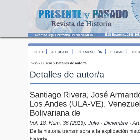
INICIO
ACERCA DE
INICIAR SESIÓN
BUSCAR
ACTU
Inicio
>
Buscar
>
Detalles de autor/a
Detalles de autor/a
Santiago Rivera, José Armando
Los Andes (ULA-VE), Venezuel
Bolivariana de
Vol. 18, Núm. 36 (2013): Julio - Diciembre
- Art
De la historia transmisora a la explicación hist
historia