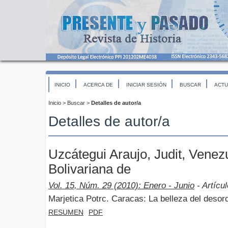
INICIO
ACERCA DE
INICIAR SESIÓN
BUSCAR
ACTU
Inicio
>
Buscar
>
Detalles de autor/a
Detalles de autor/a
Uzcátegui Araujo, Judit, Venez
Bolivariana de
Vol. 15, Núm. 29 (2010): Enero - Junio
- Artícu
Marjetica Potrc. Caracas: La belleza del desor
RESUMEN
PDF