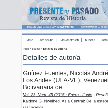
INICIO
ACERCA DE
INICIAR SESIÓN
BUSCAR
ACTU
Inicio
>
Buscar
>
Detalles de autor/a
Detalles de autor/a
Guíñez Fuentes, Nicolás André
Los Andes (ULA-VE), Venezuel
Bolivariana de
Vol. 23, Núm. 45 (2018): Enero - Junio
- Reseñ
Kaldone G. Nweihed. Asia Central: De la estepa
rascacielos