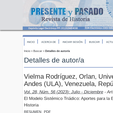
INICIO
ACERCA DE
INICIAR SESIÓN
BUSCAR
ACTU
Inicio
>
Buscar
>
Detalles de autor/a
Detalles de autor/a
Vielma Rodríguez, Orlan, Univ
Andes (ULA), Venezuela, Repúb
Vol. 28, Núm. 56 (2023): Julio - Diciembre
- Art
El Modelo Sistémico Triádico: Aportes para la 
Historia
RESUMEN
PDF