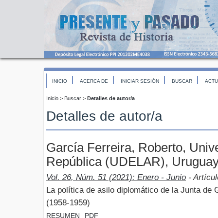
INICIO
ACERCA DE
INICIAR SESIÓN
BUSCAR
ACTU
Inicio
>
Buscar
>
Detalles de autor/a
Detalles de autor/a
García Ferreira, Roberto, Univ
República (UDELAR), Urugua
Vol. 26, Núm. 51 (2021): Enero - Junio
- Artícu
La política de asilo diplomático de la Junta d
(1958-1959)
RESUMEN
PDF