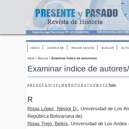
INICIO
ACERCA DE
INICIAR SESIÓN
BUSCAR
ACTU
Inicio
>
Buscar
>
Examinar índice de autores/as
Examinar índice de autores
A
B
C
D
E
F
G
H
I
J
K
L
M
N
Ñ
O
P
Q
R
S
T
U
V
W
X
Y
Z
Todo
R
Rojas López, Néstor D.
, Universidad de Los A
República Bolivariana de)
Rojas Trejo, Belkis
, Universidad de Los Andes