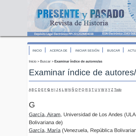
INICIO
ACERCA DE
INICIAR SESIÓN
BUSCAR
ACTU
Inicio
>
Buscar
>
Examinar índice de autores/as
Examinar índice de autores
A
B
C
D
E
F
G
H
I
J
K
L
M
N
Ñ
O
P
Q
R
S
T
U
V
W
X
Y
Z
Todo
G
García, Airam
, Universidad de Los Andes (ULA
Bolivariana de)
García, María
(Venezuela, República Bolivaria