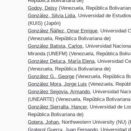
República Bolivariana de)
Godoy, Deisy
(Venezuela, República Bolivarian
González, Silvia Lidia
, Universidad de Estudio
(KUIS) (Japón)
González Ñáñez, Omar Enrique
, Universidad 
(Venezuela, República Bolivariana de)
González Batista, Carlos
, Universidad Naciona
Miranda (UNEFM) (Venezuela, República Boliva
González Deluca, María Elena
, Universidad C
(Venezuela, República Bolivariana de)
González G., George
(Venezuela, República Bo
González Mora, Jorge Luis
(Venezuela, Repúbli
González Segovia, Armando
, Universidad Naci
(UNEARTE) (Venezuela, República Bolivariana
González Sierralta, Hancer
, Universidad de L
República Bolivariana de)
Gotera, Johan
, Northwestern University (NU) 
Graterol Guerra, Juan Fernando
, Universidad 