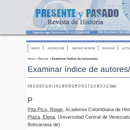
INICIO
ACERCA DE
INICIAR SESIÓN
BUSCAR
ACTU
Inicio
>
Buscar
>
Examinar índice de autores/as
Examinar índice de autores
A
B
C
D
E
F
G
H
I
J
K
L
M
N
Ñ
O
P
Q
R
S
T
U
V
W
X
Y
Z
Todo
P
Pita Pico, Roger
, Academia Colombiana de Hist
Plaza, Elena
, Universidad Central de Venezue
Bolivariana de)