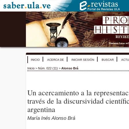
INICIO
ACERCA DE
INICIAR SESIÓN
BUSCAR
ACTU
Inicio
>
Núm. 022 (11)
>
Alonso Brá
Un acercamiento a la representac
través de la discursividad cientí
argentina
María Inés Alonso Brá